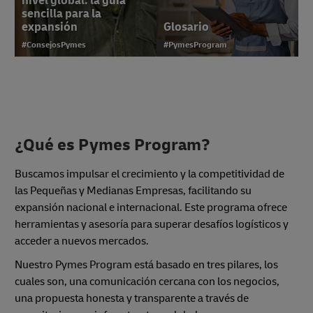
nivel global: la guía
sencilla para la
expansión
Glosario
#ConsejosPymes
#PymesProgram
¿Qué es Pymes Program?
10 imprescindibles
para lanzar una PYME
exitosa en México
Buscamos impulsar el crecimiento y la competitividad de
las Pequeñas y Medianas Empresas, facilitando su
#ConsejosPymes
expansión nacional e internacional. Este programa ofrece
herramientas y asesoría para superar desafíos logísticos y
acceder a nuevos mercados.
Nuestro Pymes Program está basado en tres pilares, los
cuales son, una comunicación cercana con los negocios,
una propuesta honesta y transparente a través de