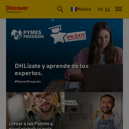
México
EN
ES
DHLízate y aprende de los
expertos.
#PymesProgram
Llevar a las Pymes a