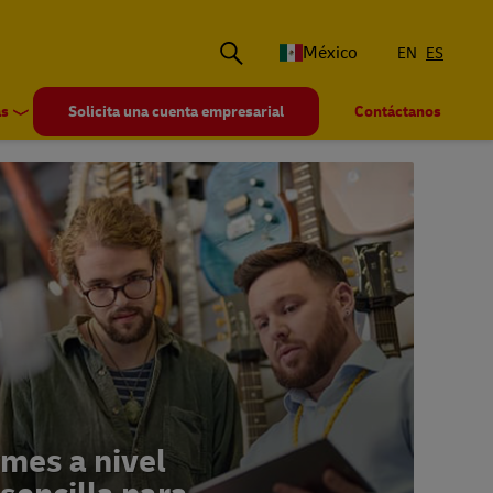
México
EN
ES
s
Solicita una cuenta empresarial
Contáctanos
ymes a nivel