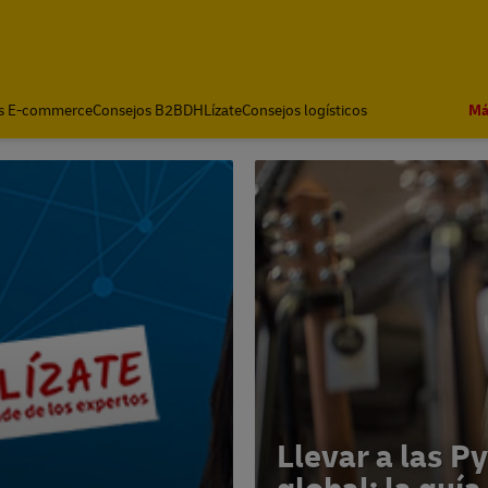
s E-commerce
Consejos B2B
DHLízate
Consejos logísticos
Má
Llevar a las P