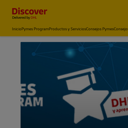
Content and Navigation
Inicio
Pymes Program
Productos y Servicios
Consejos Pymes
Consejo
Noticias y perspectivas
Envío con DHL