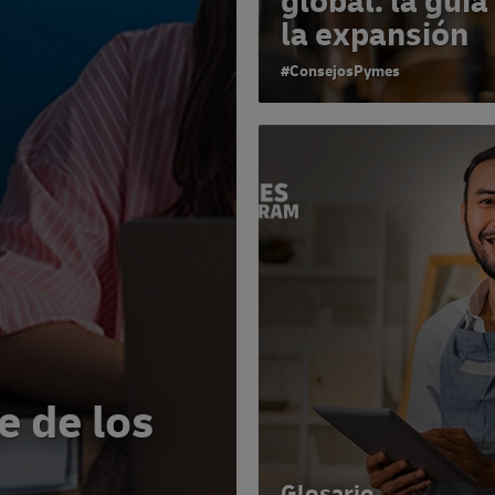
global: la guía
la expansión
#ConsejosPymes
e de los
Glosario