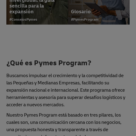
nivel global: la guía
sencilla para la
expansión
Glosario
#ConsejosPymes
#PymesProgram
¿Qué es Pymes Program?
10 imprescindibles
para lanzar una PYME
exitosa en México
Buscamos impulsar el crecimiento y la competitividad de
las Pequeñas y Medianas Empresas, facilitando su
#ConsejosPymes
expansión nacional e internacional. Este programa ofrece
herramientas y asesoría para superar desafíos logísticos y
acceder a nuevos mercados.
Nuestro Pymes Program está basado en tres pilares, los
cuales son, una comunicación cercana con los negocios,
una propuesta honesta y transparente a través de