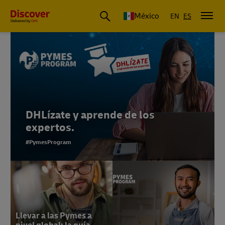
México
EN
ES
DHLízate y aprende de los
expertos.
#PymesProgram
Llevar a las Pymes a